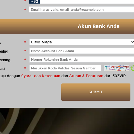
*
+62
*
Akun Bank Anda
*
k
*
ning
*
ening
*
asi
tuju dengan
Syarat dan Ketentuan
dan
Aturan & Peraturan
dari 303VIP
SUBMIT