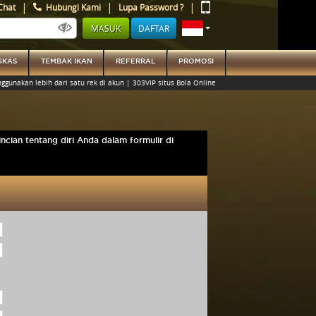
|
|
|
Chat
Hubungi Kami
Lupa Password ?
DAFTAR
GKAS
TEMBAK IKAN
REFERRAL
PROMOSI
gunakan lebih dari satu rek di akun | 303VIP situs Bola Online, Live Casino, Slot Onlin
cian tentang diri Anda dalam formulir di