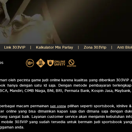
Link 303VIP
|
Kalkulator Mix Parlay
|
Zona 303Vip
|
Anti Blo
ari oleh pecinta game judi online karena kualitas yang diberikan 303VIP 
book hanya dengan satu id saja. Dengan metode pembayaran terlengkap
 BCA, Mandiri, CIMB Niaga, BNI, BRI, Permata Bank, Kospin Jasa, Maybank,
 berbagai macam permainan
pilihan seperti sportsbook, idnlive & 
judi online
oker online yang bisa dimainkan kapan saja dan dimana saja dengan du
yang sangat baik. Layanan customer service akan menjamin kebutuhan inf
i mobile 303VIP yang sudah tersedia untuk bermain judi sportsbook yang
nggaman anda.