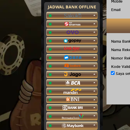
Mobile
JADWAL BANK OFFLINE
Email
Nama Ban
Nama Reke
Nomor Rek
Kode Valid
Saya se