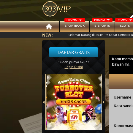
PROMO
PROMO
PROMO
SPORTBOOK
E-SPORTS
SLOTS
NEW :
Selamat Datang di 303VIP !! Kabar Gembira untu
DAFTAR GRATIS
Kami membut
Sudah punya akun?
bawah ini.
Login Disini
Username
Kata sandi
Konfirmasi