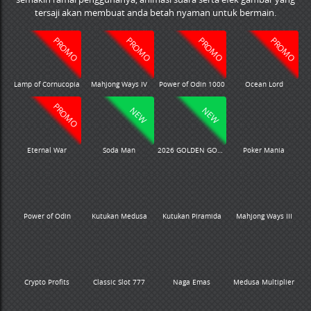
tersaji akan membuat anda betah nyaman untuk bermain.
PROMO
PROMO
PROMO
PROMO
Lamp of Cornucopia
Mahjong Ways IV
Power of Odin 1000
Ocean Lord
PROMO
NEW
NEW
Eternal War
Soda Man
2026 GOLDEN GOAL RUSH
Poker Mania
Power of Odin
Kutukan Medusa
Kutukan Piramida
Mahjong Ways III
Crypto Profits
Classic Slot 777
Naga Emas
Medusa Multiplier